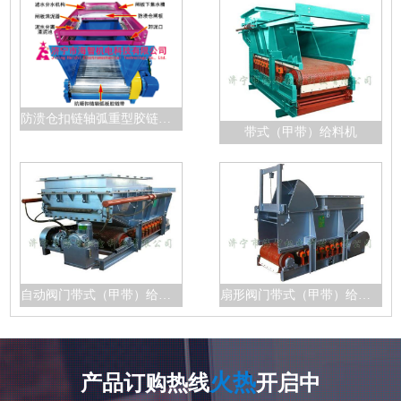
防溃仓扣链轴弧重型胶链带给料机
带式（甲带）给料机
自动阀门带式（甲带）给料机
扇形阀门带式（甲带）给料机
火热
产品订购热线
开启中