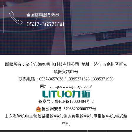
全国咨询服务热线
0537-3657638
版权所有：济宁市海智机电科技有限公司 地址：济宁市兖州区新兖
镇振兴路01号
联系电话：0537-3657638 / 13395371328 13395371956
网址：http://www.jnhzjd.com/
备案号：
鲁ICP备17000404号-2
鲁公网安备 37088202000327号
山东海智机电主营
胶链带给料机
,
旋连称重给料机
,
甲带给料机
,链式给
料机