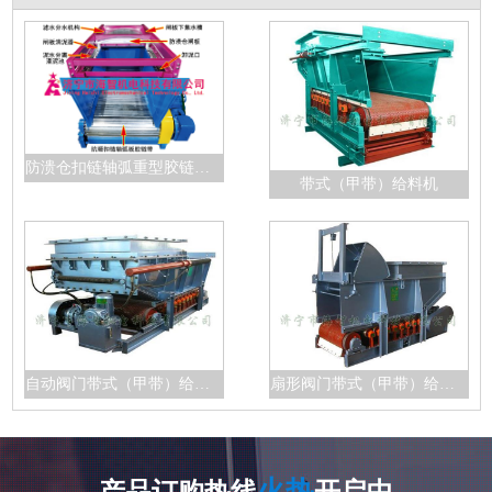
防溃仓扣链轴弧重型胶链带给料机
带式（甲带）给料机
自动阀门带式（甲带）给料机
扇形阀门带式（甲带）给料机
火热
产品订购热线
开启中