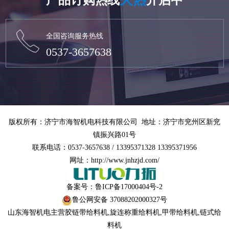
全国咨询服务热线
0537-3657638
版权所有：济宁市海智机电科技有限公司 地址：济宁市兖州区新兖
镇振兴路01号
联系电话：0537-3657638 / 13395371328 13395371956
网址：http://www.jnhzjd.com/
备案号：
鲁ICP备17000404号-2
鲁公网安备 37088202000327号
山东海智机电主营
胶链带给料机
,
旋连称重给料机
,
甲带给料机
,链式给
料机