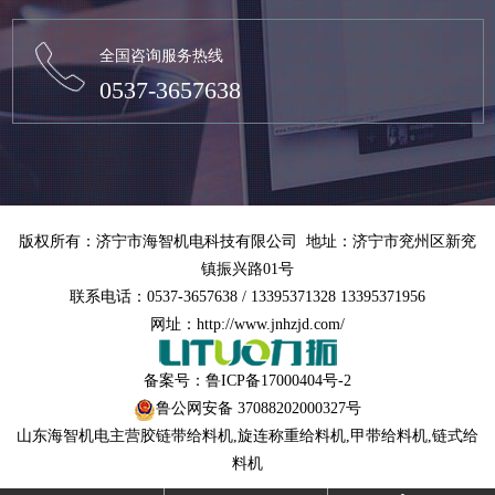
全国咨询服务热线
0537-3657638
版权所有：济宁市海智机电科技有限公司 地址：济宁市兖州区新兖
镇振兴路01号
联系电话：0537-3657638 / 13395371328 13395371956
网址：http://www.jnhzjd.com/
备案号：
鲁ICP备17000404号-2
鲁公网安备 37088202000327号
山东海智机电主营
胶链带给料机
,
旋连称重给料机
,
甲带给料机
,链式给
料机