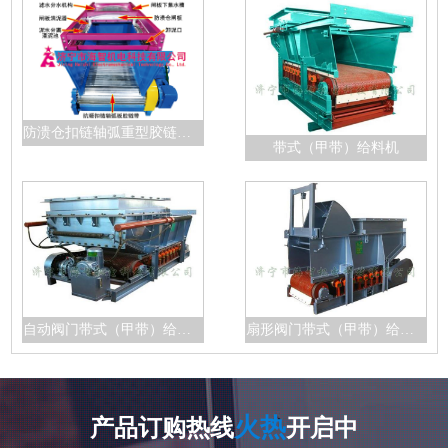
防溃仓扣链轴弧重型胶链带给料机
带式（甲带）给料机
自动阀门带式（甲带）给料机
扇形阀门带式（甲带）给料机
火热
产品订购热线
开启中