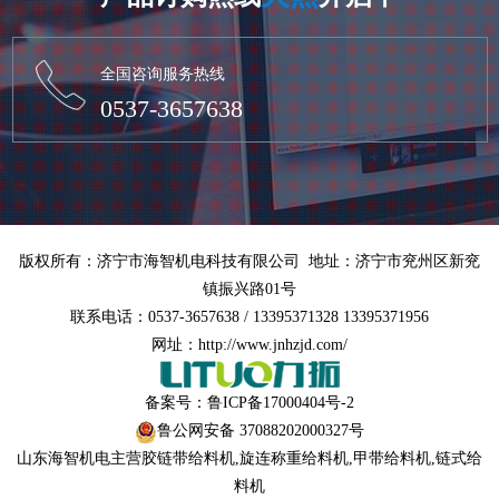
全国咨询服务热线
0537-3657638
版权所有：济宁市海智机电科技有限公司 地址：济宁市兖州区新兖
镇振兴路01号
联系电话：0537-3657638 / 13395371328 13395371956
网址：http://www.jnhzjd.com/
备案号：
鲁ICP备17000404号-2
鲁公网安备 37088202000327号
山东海智机电主营
胶链带给料机
,
旋连称重给料机
,
甲带给料机
,链式给
料机