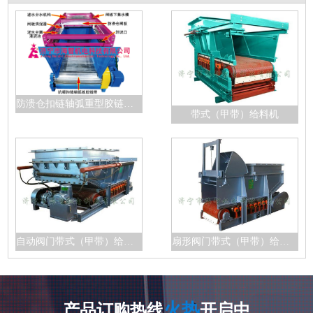
防溃仓扣链轴弧重型胶链带给料机
带式（甲带）给料机
自动阀门带式（甲带）给料机
扇形阀门带式（甲带）给料机
火热
产品订购热线
开启中