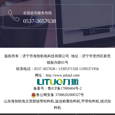
全国咨询服务热线
0537-3657638
版权所有：济宁市海智机电科技有限公司 地址：济宁市兖州区新兖
镇振兴路01号
联系电话：0537-3657638 / 13395371328 13395371956
网址：http://www.jnhzjd.com/
备案号：
鲁ICP备17000404号-2
鲁公网安备 37088202000327号
山东海智机电主营
胶链带给料机
,
旋连称重给料机
,
甲带给料机
,链式给
料机