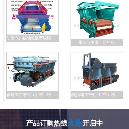
防溃仓扣链轴弧重型胶链带给料机
带式（甲带）给料机
自动阀门带式（甲带）给料机
扇形阀门带式（甲带）给料机
火热
产品订购热线
开启中