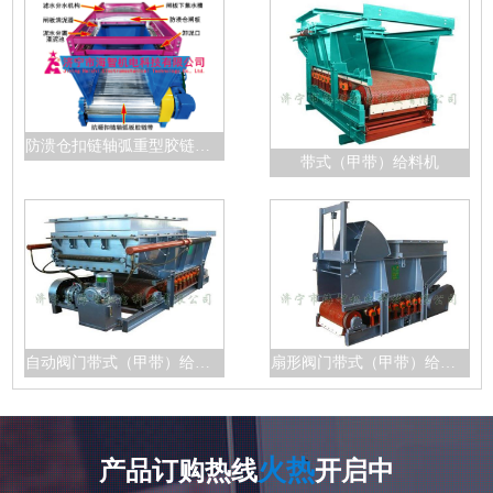
防溃仓扣链轴弧重型胶链带给料机
带式（甲带）给料机
自动阀门带式（甲带）给料机
扇形阀门带式（甲带）给料机
火热
产品订购热线
开启中