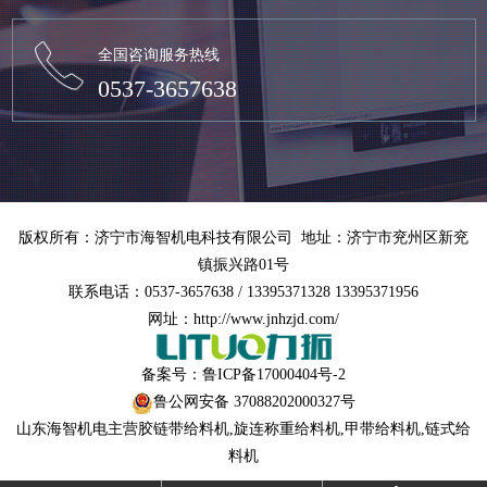
全国咨询服务热线
0537-3657638
版权所有：济宁市海智机电科技有限公司 地址：济宁市兖州区新兖
镇振兴路01号
联系电话：0537-3657638 / 13395371328 13395371956
网址：http://www.jnhzjd.com/
备案号：
鲁ICP备17000404号-2
鲁公网安备 37088202000327号
山东海智机电主营
胶链带给料机
,
旋连称重给料机
,
甲带给料机
,链式给
料机