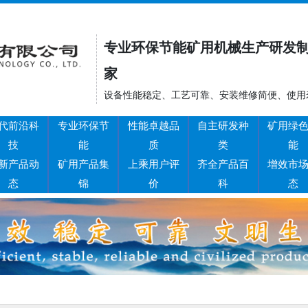
专业环保节能矿用机械生产研发
家
设备性能稳定、工艺可靠、安装维修简便、使用
代前沿科
专业环保节
性能卓越品
自主研发种
矿用绿
技
能
质
类
能
新产品动
矿用产品集
上乘用户评
齐全产品百
增效市
态
锦
价
科
态