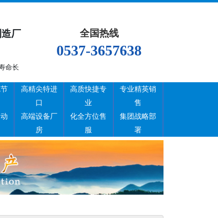
全国热线
制造厂
0537-3657638
寿命长
色节
高精尖特进
高质快捷专
专业精英销
口
业
售
场动
高端设备厂
化全方位售
集团战略部
房
服
署