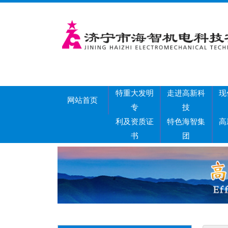
特重大发明
走进高新科
现
网站首页
专
技
利及资质证
特色海智集
高
书
团