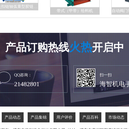
防溃仓扣链轴弧重型胶链带给料机
带式（甲带）给料机
火热
产品订购热线
开启中
QQ咨询：
扫一扫
21482801
海智机电
产品动态
产品集锦
用户评价
产品百科
市场动态