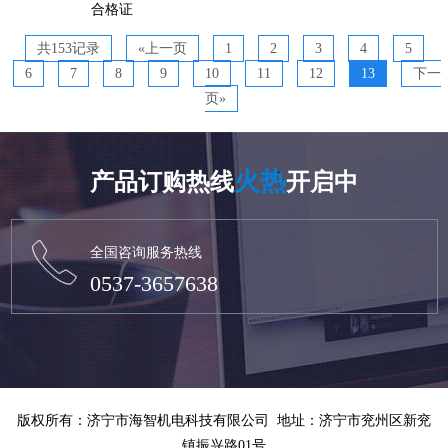
合格证
共153记录
«上一页
1
2
3
4
5
6
7
8
9
10
11
12
13
下一
页»
火热
产品订购热线
开启中
全国咨询服务热线
0537-3657638
版权所有：济宁市海智机电科技有限公司 地址：济宁市兖州区新兖
镇振兴路01号