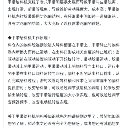
甲带给料机克服了老式甲带阁层易夹煤而导致甲带与皮带脱离，
出现打滑、断带等现象，导致维护劳动强度大、成本高；甲带给
料机内衬胶带采用防跑偏结构，在环形带中间加铸一道梯形筋，
具有防跑偏的功能，大大克服了以往皮带跑偏的难题。
◆甲带给料机工作原理：
料仓内的物料经连接段进入导料槽落在甲带上，甲带静止时物料
靠内摩擦力而停止运动，在出料口形成相关角度的静止堆积；当
驱动滚筒在驱动装置的驱动下开始旋转时，带动胶带运动，胶带
带动其上的甲带运动，甲带带动其上的物料导向出料口，运行中
的甲带在出料口卸料后转向回程，物料不断的从出料口排出，从
而完成给料过程；密封装置对导料槽和胶带之间间隙漏出的物料
提供密封；改变给料量，可以通过调节减速机的调速手轮来改变
输出轴转速，改变甲带运行速度的大小来实现，也可以通过调节
变频器频率，改变电动机转速实现。
关于甲带给料机的相关知识就先为您讲解到这里了，希望能加深
您的了解，如若本文还没有完全为您解惑，或者您还有其他想要