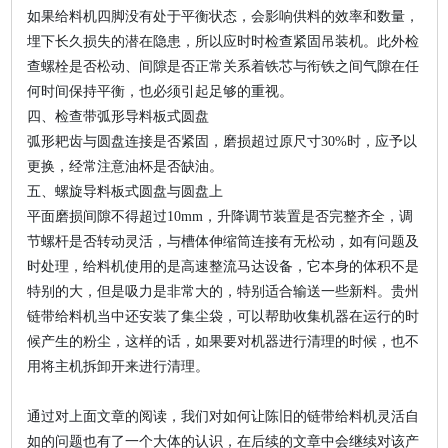
如果给料机四脚没有处于平衡状态，会影响供料的效率和数量，
埋下长久损失的潜在隐患，所以应时时检查紧固吊装机。此外检
查螺栓是否松动、间隙是否正常关系着铁芯与衔铁之间气隙在任
何时间保持平衡，也必须引起足够的重视。
四、检查带弧形导料板式圆盘
弧形耙齿与圆盘连接是否紧固，磨损超过原尺寸30%时，应予以
更换，经常注意油杯是否缺油。
五、螺旋导料板式圆盘与圆盘上
平面磨损间隙不得超过10mm，升降调节装置是否完整齐全，调
节螺杆是否转动灵活，与槽体伸缩筒连接有无松动，如有问题及
时处理，给料机使用的是高速整流马达设备，它本身的体积不是
特别的大，但是吸力是非常大的，特别适合输送一些新料。贵州
链带给料机当中还安装了集尘袋，可以帮助收集机器在运行的时
候产生的粉尘，这样的话，如果要对机器进行清理的时候，也不
用将主机拆卸开来进行清理。
通过对上面文章的阅读，我们对如何让陈旧的链带给料机灵活自
如的问题也有了一个大体的认识，在后续的文章中会继续对该产