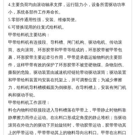
4.主要负荷均由滚动轴承支撑，运行阻力小，设备所需驱动功率
小，系统各部件工作寿命长。
5.零部件通用性强，安装、维修简便。
6.可替换现用的往复式给料机。
甲带给料机主要结构：
甲带给料机有连接段、导料槽、闸门机构、驱动电机、传动滚
筒、改向滚筒、环形胶带和甲带等组成的，环形胶带被甲带包
裹，环形胶带主要起牵引作用，甲带是承载运输物料的主要部
件，这样甲带有效的保护了环形胶带不被坚硬物煤、杂物划伤、
撕裂的危险。驱动装置由减速机经链轮带动驱动滚筒；驱动装置
和甲带给料装置均安装在托架上，并可调整位置；为减少摩擦
力，给料机导料槽横截面为倒梯形。在导料槽上，安装有闸门机
构和驱动手轮。
甲带给料机工作原理：
料仓内物料经联接段进入导料槽落在甲带上，甲带静止时物料靠
静摩擦力而停止运动。在出料口形成定角度的静止堆积；当驱动
滚筒在外动力的驱动下开始旋转时，带动胶带运动，胶带带动其
上的甲带运动，甲带带动其上的物料导向出料口。甲带在出料口