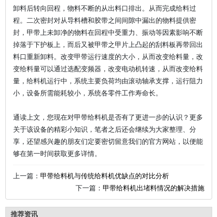
卸料后转向回程，物料不断的从出料口排出。从而完成给料过
程。二次密封对从导料槽和胶带之间间隙中漏出的物料提供密
封，甲带上未卸净的物料在回程中受重力、振动等因素影响不断
掉落于下护板上，而后又被甲带之甲片上凸起的刮料板再带回出
料口重新卸料。改变甲带运行速度的大小，从而改变给料量，改
变给料量可以通过选配变频器，改变电动机转速，从而改变给料
量，给料机运行中，系统主要负荷均由滚动轴承支撑，运行阻力
小，设备所需能耗较小，系统各零件工作寿命长。
通读上文，您现在对甲带给料机是否有了更进一步的认识？更多
关于该设备的精彩小知识，笔者之后还会继续为大家整理、分
享，还望感兴趣的朋友们定要密切留意我们的官方网站，以便能
够在第一时间获取更多详情。
上一篇：
甲带给料机与传统给料机优缺点的对比分析
下一篇：
甲带给料机出堵料情况的解决措施
推荐资讯