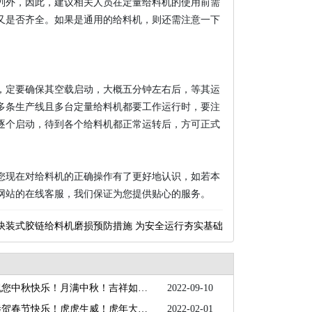
列外，因此，建议相关人员在定量给料机的使用前需
又是否齐全。如果是通用的给料机，则还需注意一下
，定要确保其空载启动，大概五分钟左右后，等其运
多条生产线且多台定量给料机都要工作运行时，要注
逐个启动，待到各个给料机都正常运转后，方可正式
您现在对给料机的正确操作有了更好地认识，如若本
网站的在线客服，我们保证为您提供贴心的服务。
快装式胶链给料机磨损预防措施 为安全运行夯实基础
海智机电祝您中秋快乐！月满中秋！吉祥如意！
2022-09-10
海智机电恭贺春节快乐！虎虎生威！虎年大吉！
2022-02-01