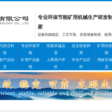
专业环保节能矿用机械生产研发
家
设备性能稳定、工艺可靠、安装维修简便、使用
代前沿科
专业环保节
性能卓越品
自主研发种
矿用绿
技
能
质
类
能
新产品动
矿用产品集
上乘用户评
齐全产品百
增效市
态
锦
价
科
态