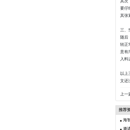
其次
要仔
其张
三、
随后
转正
意有
入料
以上
文还
上一
推荐
海