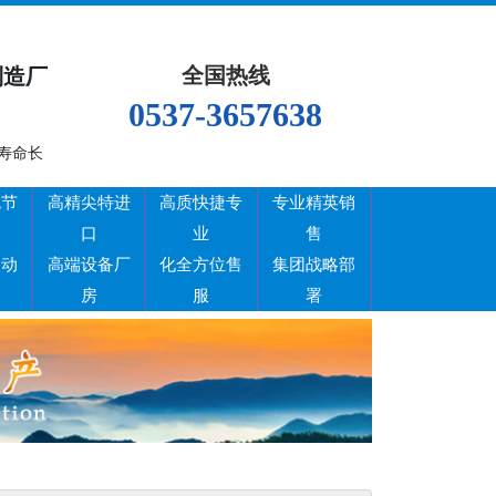
全国热线
制造厂
0537-3657638
寿命长
色节
高精尖特进
高质快捷专
专业精英销
口
业
售
场动
高端设备厂
化全方位售
集团战略部
房
服
署