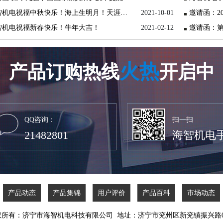
海智机电祝福中秋快乐！海上生明月！天涯共此时！
2021-10-01
智机电祝福新春快乐！牛年大吉！
2021-02-12
火热
产品订购热线
开启中
QQ咨询：
扫一扫
21482801
海智机电
产品动态
产品集锦
用户评价
产品百科
市场动态
权所有：济宁市海智机电科技有限公司 地址：济宁市兖州区新兖镇振兴路0