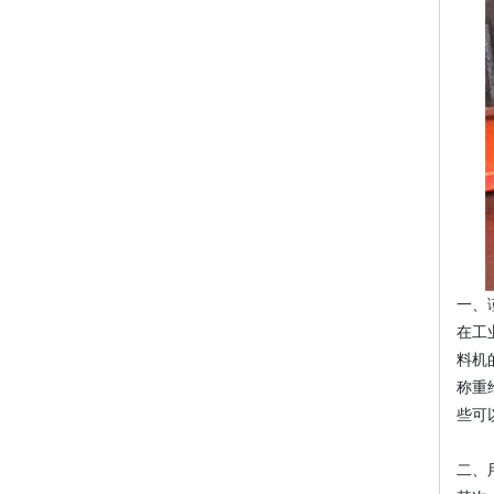
一、
在工
料机
称重
些可
二、