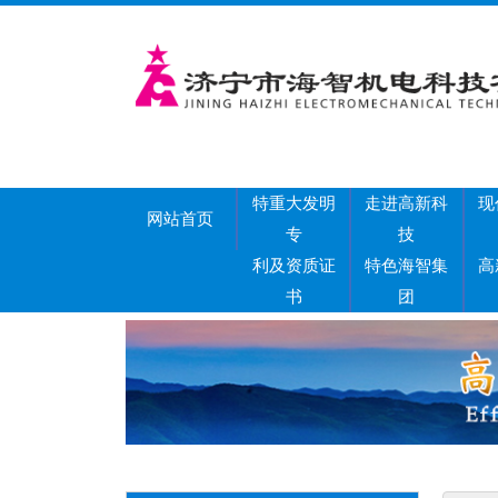
特重大发明
走进高新科
现
网站首页
专
技
利及资质证
特色海智集
高
书
团