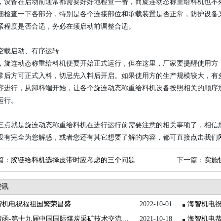
，设备在启动前通常都需要好好地检查一番，而旋连动态称重给料机也不
细检查一下各部分，特别是各个连接部位和承载装置是否正常，防护设备
紧程度是否合适，务必在须启动前调整合适。
空载启动、有序运转
，旋连动态称重给料机便要开始正式运行，但在这里，厂家要提醒使用方
常后方可正式入料，切忌先入料后开启。如果使用方的生产规模较大，有
序进行，从卸料端开始，让各个旋连动态称重给料机设备按照相关的顺序
运行。
三点就是旋连动态称重给料机在进行运行前需要注意的相关事项了，相信
没有完全为您解惑，或者您还有其它想要了解的内容，都可直接点击我们
篇：
胶链给料机选择皮带时应考虑的三个问题
下一篇：
实施
资讯
智机电祝福祖国繁荣昌盛
2022-10-01
邀请函-第十九届中国国际煤炭采矿技术交流及设备展览会
2021-10-18