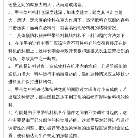
仓壁之间的摩擦力增大，从而造成堵塞。
3、甲带给料机料仓深度越深，加速度越大，随之其冲击也越
大，所以一定块度的物料在重力作用下，逐渐把料仓底部的存料
冲击压实；当再次放料时，就容易出现给料机的堵料情况。
二、具体预防和解决甲带给料机堵料和不上料问题的方法如下：
1、在使用的过程中我们应该注意不可将料仓的负荷直接压在给
料机的斜槽上，这样长期会导致弹簧板和连接叉发生疲劳损伤的
情况，导致其中之一断裂。
2、可能是进料过多，造成物料在机座内的堆积，升运阻螺旋输
送机力增大，料斗运行不畅而引起的，遇到这种情况应立即较少
进料量并保持进料均匀。
3、甲带给料机铁芯和衔铁之间的间隙过大或者过小造成的，若
出现这种情况，都会因机器达不到正常的振幅而影响给料机的给
料。
4、可能是由于甲带给料机各个部件之间的不协调性引起的，这
些主要是由于部分部件的松动引起的。这就需要对部件进行进行
调谐性的调整，把机器弹簧板压紧螺栓的压紧程度调整到合适位
置，使斜槽达到生产规定的振幅范围。