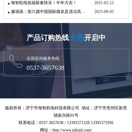
海智机电祝福新春快乐！牛年大吉！
2021-02-12
邀请函：第六届中国国际煤炭及清洁高效利用展览会
2023-08-05
火热
产品订购热线
开启中
全国咨询服务热线
0537-3657638
版权所有：济宁市海智机电科技有限公司 地址：济宁市兖州区新兖
镇振兴路01号
联系电话：0537-3657638 / 13395371328 13395371956
网址：http://www.jnhzjd.com/