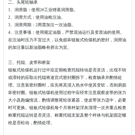
二、头尾轮轴承
1、润滑脂：使用2#工业锂基润滑脂。
2、润滑方式：使用油枪注油。
3、润滑周期：2周需加注一次油脂。
4、注意事项：使用规定油脂，严禁混油运行及变质油的使用。
在注油时压力不宜过大，以免损坏链板式给煤机的密封，润滑油
的加注量以新油脂略有挤出为宜。
三、托辊、皮带和桥架
链板式给煤机运行过中应定期检查托辊转动是否灵活，出现不转
或滞转的应取出托辊将迷宫式密封圈拆下，检查轴承并酌情处
理。注意装密封圈时，应先将其浸入热水中使其变软，否则易损
坏密封圈。链板式给煤机使用过程中应经常注意观察皮带的张力
大小及跑偏情况，酌情调整尾轮张紧器，使皮带张力适中，必要
时可更换。链板式给煤机每个月将秤架浮灰清理一次并重点检查
称重托辊运转是否灵活、称重托辊支架及整个秤体与机架固定螺
栓是否松动，酌情处理。