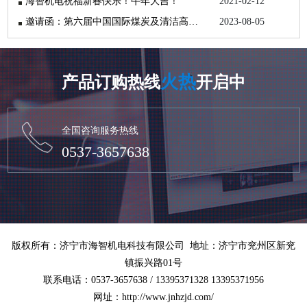
海智机电祝福新春快乐！牛年大吉！
2021-02-12
邀请函：第六届中国国际煤炭及清洁高效利用展览会
2023-08-05
火热
产品订购热线
开启中
全国咨询服务热线
0537-3657638
版权所有：济宁市海智机电科技有限公司 地址：济宁市兖州区新兖
镇振兴路01号
联系电话：0537-3657638 / 13395371328 13395371956
网址：http://www.jnhzjd.com/