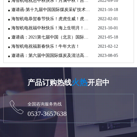
海智机电祝您中秋快乐！月满中秋！吉祥如意！
2022-09-10
邀请函-第十九届中国国际煤炭采矿技术交流及设备展览会
2021-10-18
海智机电恭贺春节快乐！虎虎生威！虎年大吉！
2022-02-01
海智机电祝福中秋快乐！海上生明月！天涯共此时！
2021-10-01
邀请函：2021第七届中国（北京）国际矿业展览会
2021-05-18
海智机电祝福新春快乐！牛年大吉！
2021-02-12
邀请函：第六届中国国际煤炭及清洁高效利用展览会
2023-08-05
火热
产品订购热线
开启中
全国咨询服务热线
0537-3657638