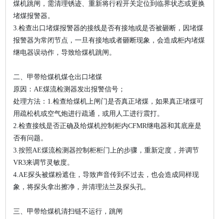
煤机跳闸，需清理锈迹、重新将行程开关定位到临界状态或更换
堵煤报警器。
3.检查出口堵煤报警器的接线是否有接地或是否被砸断，因堵煤
报警器为常闭节点，一旦有接地或者砸断现象，会造成柜内堵煤
继电器误动作，导致给煤机跳闸。
二、甲带给煤机煤仓出口堵煤
原因：AE煤流检测器发出报警信号；
处理方法：1.检查给煤机上闸门是否真正堵煤，如果真正堵煤可
用疏松机或空气炮进行疏通，或用人工进行震打。
2.检查接线是否正确及给煤机控制柜内CFMR继电器和其底座是
否有问题。
3.按照AE煤流检测器控制柜柜门上的步骤，重新定度，并调节
VR3来调节灵敏度。
4.AE探头被煤粉遮住，导致声音传到不过去，也会造成同样现
象，将探头拿出擦净，并清理法兰及探头孔。
三、甲带给煤机清扫链不运行，跳闸