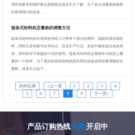
用环境要求和维护要点新顾客应该还不太了解，为了各位消费者能够更
好使用我们的设备，...
链条式给料机定量称的调整方法
链条式给料机的出现和使用给人们带来了很大的便利，既能实现连续给
料，同时又具有耐冲击等特点，其在矿产行业、农业中都有很出色的表
现，得到快乐于来越多行业的使用。链条式给料机定量称作为机器上重
要的一个部件，为了更好的发挥给料机的作用在设备使用前要调整好定
量称，具体方法如下...
共88记录
«上一页
1
2
3
4
5
6
7
8
9
下一页»
火热
产品订购热线
开启中