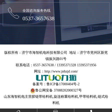
全国咨询服务热线
0537-3657638
版权所有：济宁市海智机电科技有限公司 地址：济宁市兖州区新兖
镇振兴路01号
联系电话：0537-3657638 / 13395371328 13395371956
网址：http://www.jnhzjd.com/
备案号：
鲁ICP备17000404号-2
鲁公网安备 37088202000327号
山东海智机电主营
胶链带给料机
,
旋连称重给料机
,
甲带给料机
,链式给
料机