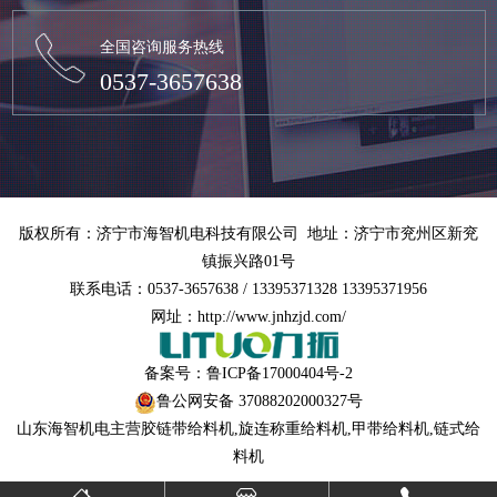
全国咨询服务热线
0537-3657638
版权所有：济宁市海智机电科技有限公司 地址：济宁市兖州区新兖
镇振兴路01号
联系电话：0537-3657638 / 13395371328 13395371956
网址：http://www.jnhzjd.com/
备案号：
鲁ICP备17000404号-2
鲁公网安备 37088202000327号
山东海智机电主营
胶链带给料机
,
旋连称重给料机
,
甲带给料机
,链式给
料机